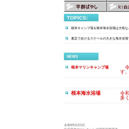
TOPICS:
根本キャンプ場＆根本海水浴場は大島な
素足で歩けるスケールの大きな海水浴場
NEWS
令和
根本マリ
ンキャンプ場
す
根本海水浴場
令和
多
令和8年6月5日