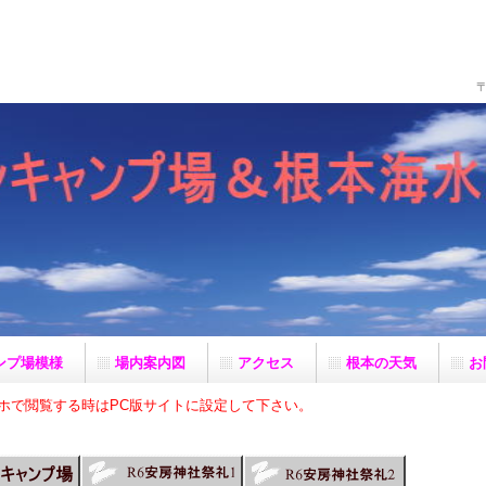
〒
ンプ場模様
場内案内図
アクセス
根本の天気
お
マホで閲覧する時はPC版サイトに設定して下さい。